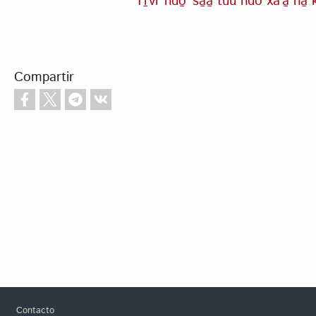
Ti̱ꞌviꞌ ndo̱ꞌ sa̱a̱ tuu ndo xaꞌa̱ ña̱ 
Compartir
Footer
Contacto