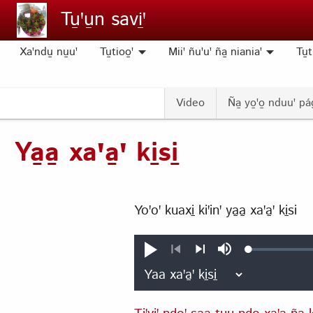
Pasar al contenido principal
Tu̱ꞌu̱n savi̱ꞌ
Xaꞌndu̱ nu̱uꞌ
Tu̱tioo̱ꞌ
Miiꞌ ñuꞌuꞌ ña̱ nianiaꞌ
Tu̱t
Video
Ña̱ yo̱ꞌo̱ nduuꞌ pá
Ya̱a̱ xaꞌa̱ꞌ ki̱si̱
Yoꞌoꞌ kuaxi̱ kiꞌinꞌ ya̱a̱ xaꞌa̱ꞌ ki̱si
Loaded
:
Na̱ku̱n
Silenciar
0.39%
e̱ꞌ
Anterior
Siguiente