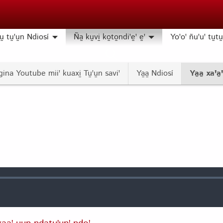
u̱ tu̱ꞌu̱n Ndiosí
Ña̱ ku̱vi̱ ko̱to̱ndiꞌe̱ꞌ e̱ꞌ
Yoꞌoꞌ ñuꞌuꞌ tu̱tu̱ 
gina Youtube miiꞌ kuaxi̱ Tu̱ꞌu̱n saviꞌ
Ya̱a̱ Ndiosí
Ya̱a̱ xaꞌa̱ꞌ 