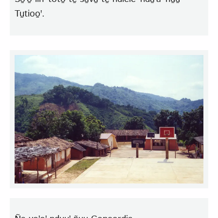
Tu̱tioo̱ꞌ.