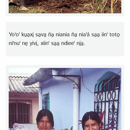
Yoꞌoꞌ ku̱a̱xi̱ sa̱va̱ ña̱ niania ña̱ niaꞌá sa̱a̱ iinꞌ toto̱
niꞌnuꞌ ne̱ yivi̱, xiinꞌ sa̱a̱ ndieeꞌ ni̱a̱.