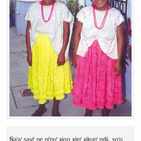
Ña̱ꞌaꞌ savi̱ꞌ ne̱ niꞌnuꞌ xi̱o̱o̱ xiinꞌ xiku̱nꞌ ndii, so̱ꞌo̱