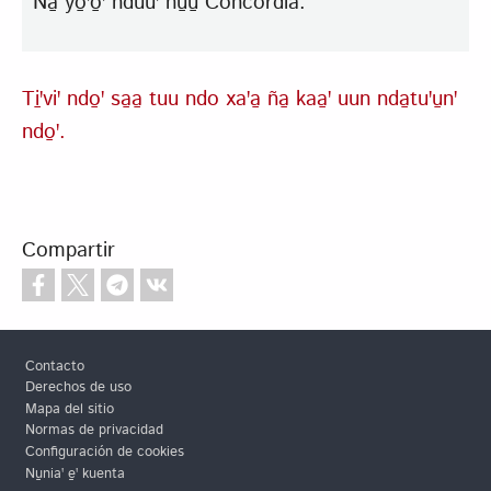
Ña̱ yo̱ꞌo̱ꞌ nduuꞌ ñu̱u̱ Concordia.
Ti̱ꞌviꞌ ndo̱ꞌ sa̱a̱ tuu ndo xaꞌa̱ ña̱ kaa̱ꞌ uun nda̱tuꞌu̱nꞌ
ndo̱ꞌ.
Compartir
Footer
Contacto
Derechos de uso
Mapa del sitio
Normas de privacidad
Configuración de cookies
Nu̱niaꞌ e̱ꞌ kuenta