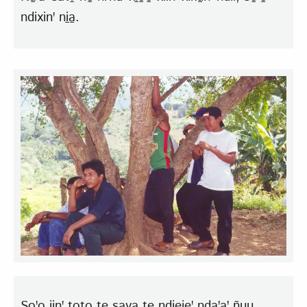
ndixinꞌ ni̱a̱.
So̱ꞌo̱ iinꞌ toto̱ te̱ sa̱va̱ te̱ ndieieꞌ nda̱ꞌaꞌ ñu̱u̱