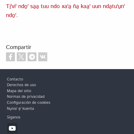
Ti̱ꞌviꞌ ndo̱ꞌ sa̱a̱ tuu ndo xaꞌa̱ ña̱ kaa̱ꞌ uun nda̱tuꞌu̱nꞌ
ndo̱ꞌ.
Compartir
Footer
Contacto
Derechos de uso
Mapa del sitio
Normas de privacidad
Configuración de cookies
Nu̱niaꞌ e̱ꞌ kuenta
Síganos