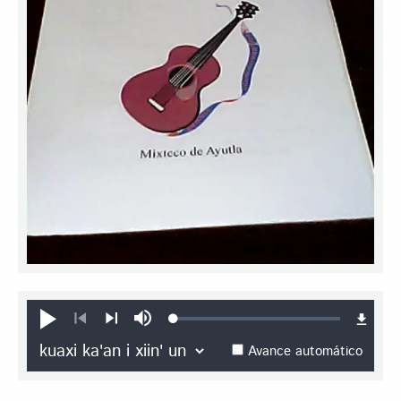
Loaded
:
Na̱ku̱n
Silenciar
0.44%
e̱ꞌ
Anterior
Siguiente
Avance automático