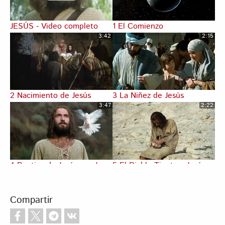
JESÚS - Video completo
1 El Comienzo
3:42
2:15
2 Nacimiento de Jesús
3 La Niñez de Jesús
3:47
2:22
4 Bautizo de Jesús por Juan
5 El Diablo Tienta a Jesús
3:07
1:02
Compartir